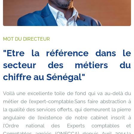
MOT DU DIRECTEUR
"
E
t
r
e
l
a
r
é
f
é
r
e
n
c
e
d
a
n
s
l
e
s
e
c
t
e
u
r
d
e
s
m
é
t
i
e
r
s
d
u
c
h
i
f
f
r
e
a
u
S
é
n
é
g
a
l
"
Voilà une excellente toile de fond qui va au-delà du
métier de l’expert-comptable.
Sans faire abstraction à
la qualité des services offerts, qui demeurent la pierre
angulaire de l’existence de notre cabinet inscrit à
l’Ordre national des Experts comptables et
Comptables agréés (ONECCA) depuis Avril 2014,
la