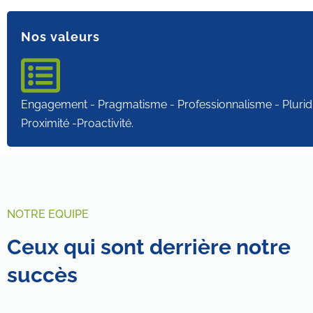
Nos valeurs
Engagement - Pragmatisme - Professionnalisme - Pluridis
Proximité -Proactivité.
NOTRE EQUIPE
C
e
u
x
q
u
i
s
o
n
t
d
e
r
r
i
è
r
e
n
o
t
r
e
s
u
c
c
è
s