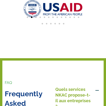
FAQ
Quels services
F
r
e
q
u
e
n
t
l
y
NKAC propose-t-
il aux entreprises
A
s
k
e
d