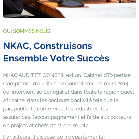
QUI SOMMES NOUS
N
K
A
C
,
C
o
n
s
t
r
u
i
s
o
n
s
E
n
s
e
m
b
l
e
V
o
t
r
e
S
u
c
c
è
s
NKAC AUDIT ET CONSEIL est un
Cabinet d'Expertise
Comptable, d'Audit et de Conseil
créé en mars 2014
qui intervient au Sénégal et dans toute la région ouest
Africaine, dans les secteurs d’activité tels que le
parapublic, le commerce, les industries, les
assurances, l’accompagnement et l’aide aux porteurs
de projets et chefs d’entreprise, etc.
Par ailleurs, il dispose de 3 départements :